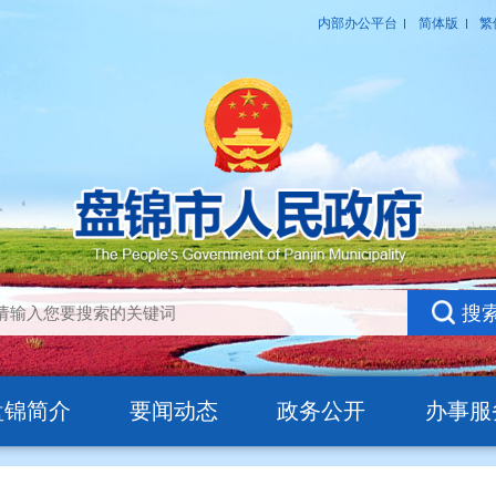
盘锦简介
要闻动态
政务