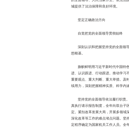
2022年是党和国
一年来，双台子区
的全面领导、人民当家
城提供了法治保障和良
坚定正确政治方向
自觉把党的全面领