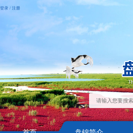
登录
/
注册
首页
盘锦简介