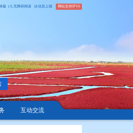
内部办公平台
简体版
繁体版
无障碍阅读
信息上报
网站支
搜索
公开
办事服务
互动交流