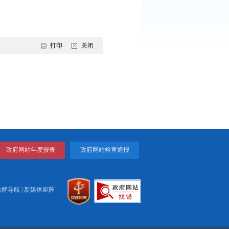
检查贯穿于日常工作中。重点检查经营户经营资质、从业人员健康
点盯住从业人员及进店人员是否戴口罩，场所及物品是否规范消
设备等。目前已经责令整改
172家，停业整改21家。
查验制度，落实疫情防控常态化措施及相关食品安全管理制度。严
打印
关闭
 总投资38....