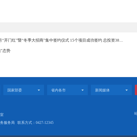
局全盘谋划节日市场安全管控。科学运筹，点面结合。执法人员将安全
供货方资质证照、食品生产日期等。针对当前疫情防控形势，检查中重
、是否查验健康码、是否进行信息登记，冷冻冷藏食品进出台账及特种
监督经营者节日期间严格落实食品经营主体责任。强化经营者食品进货
一步完善食品安全追溯体系。
商引资首月“开门红”暨“冬季大招商”集中签约仪式 15个项目成功签约
” 保持“领跑”态势