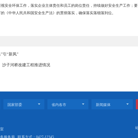
做好问题整改，确保新区安全生产形势稳定。
位）要切实扛起安全监管职责，从细微处入手，及时消除事故隐患，
治三年行动集中攻坚，抓好各领域的安全环保整治，完善治理举措，确
严防问题反弹。
位要高度重视安全环保工作，落实企业主体责任和员工的岗位责任，
全面做好新修订的《中华人民共和国安全生产法》的贯彻落实，确保落
厂房 “旧巢”引“新凤”
调研月牙河桥、沙子河桥改建工程推进情况