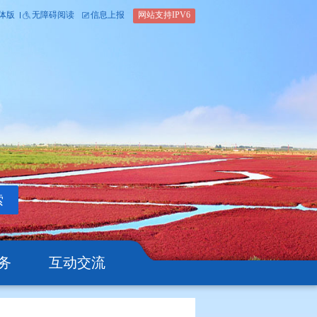
内部办公平台
简体版
繁体版
无障碍阅读
信息上报
网站支
搜索
公开
办事服务
互动交流