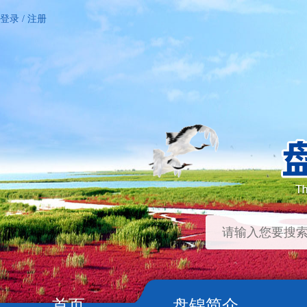
登录
/
注册
首页
盘锦简介