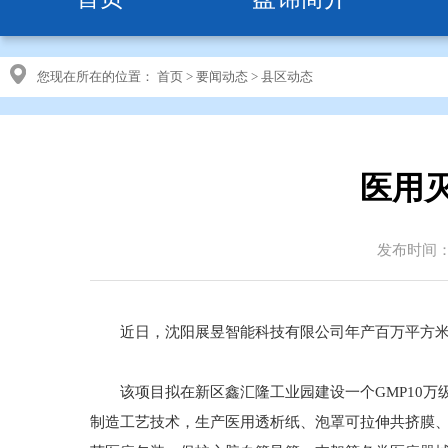
您现在所在的位置：
首页
>
要闻动态
>
县区动态
医用
发布时间：20
近日，沈阳展昱智能科技有限公司年产百万平方米医
该项目拟在新区鑫汇隆工业园建设一个GMP10万
制造工艺技术，生产医用透析纸、泡罩可拉伸共挤膜