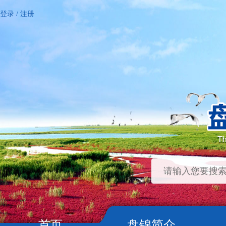
登录
/
注册
首页
盘锦简介