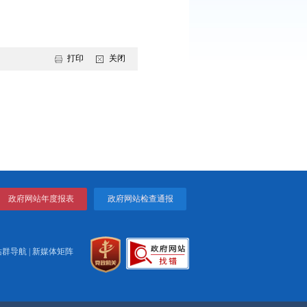
用科学施肥技术的积极性。
打电话12582农信通平台，平台就会根据手机定位获取农户个人
信形式传递过来，并给出种植品种施肥的科学配方。与以往发放施
业部门的工作人员正通过设置咨询展台、悬挂条幅、发放宣传资料
，引导群众科学施肥。
打印
关闭