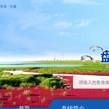
登录
/
注册
首页
盘锦简介