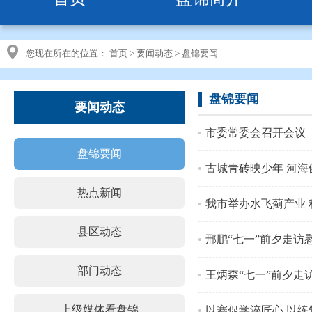
您现在所在的位置：
首页
>
要闻动态
>
盘锦要闻
盘锦要闻
要闻动态
市委常委会召开会议
盘锦要闻
古城青砖映少年 河海
热点新闻
我市举办水飞蓟产业 
县区动态
邢鹏“七一”前夕走访
部门动态
王炳森“七一”前夕
上级媒体看盘锦
以赛促学淬匠心 以练