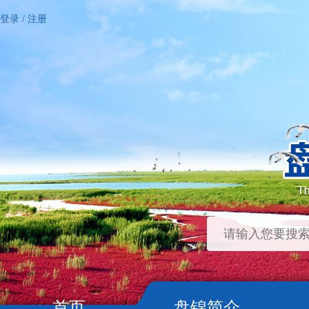
登录
/
注册
首页
盘锦简介