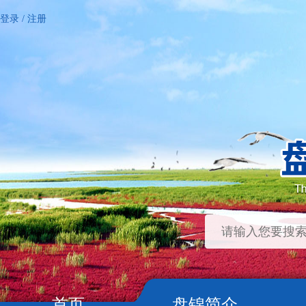
登录
/
注册
首页
盘锦简介