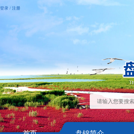
登录
/
注册
首页
盘锦简介