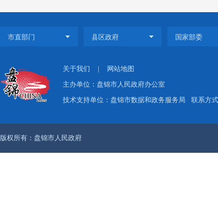
信息公
权责清
坚持把
重点，
关于我们
|
网站地图
中市政
主办单位：盘锦市人民政府办公室
件
29
件
技术支持单位：盘锦市数据和政务服务局
联系方式：
开专栏
保障性
版权所有：盘锦市人民政府
域信息
（二
202
的申请