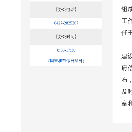
组
【办公电话】
工
0427-2825267
任
【办公时间】
8:30-17:30
建
(周末和节假日除外)
府
布
及
室
开