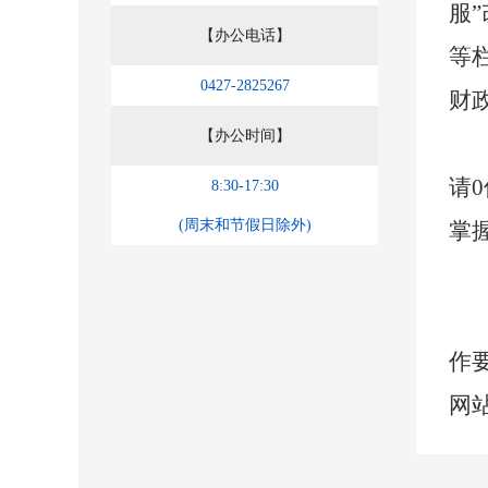
服
【办公电话】
等
0427-2825267
财
【办公时间】
请
8:30-17:30
(周末和节假日除外)
掌
作
网