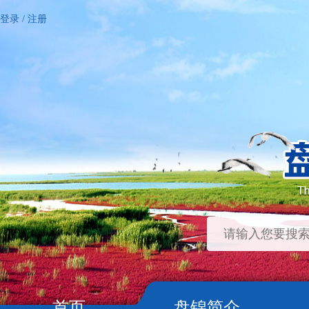
登录
/
注册
首页
盘锦简介