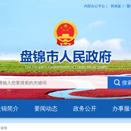
盘锦简介
要闻动态
政务