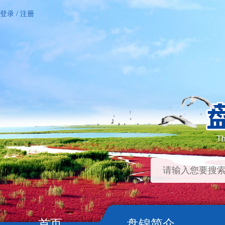
登录
/
注册
首页
盘锦简介