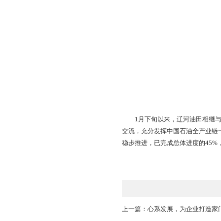
作为东北及京津冀地
产，保障工作气量35
与此同时，辽河油田
源业务及绿电指标需求
网指标逐步落地。