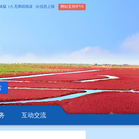
内部办公平台
简体版
繁体版
无障碍阅读
信息上报
网站支
搜索
公开
办事服务
互动交流