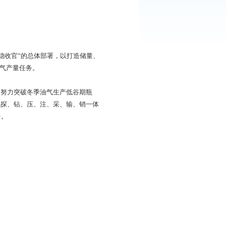
三季度稳定提升、四季度平稳收官”的总体部署，以打造储量、
速提质提效提产，坚决完成油气产量任务。
力推进非常规油气上产，努力突破冬季油气生产低谷期瓶
项目制等管理新办法，实现探、钻、压、注、采、输、销一体