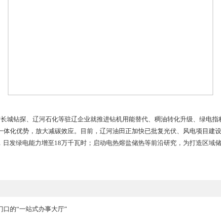
区最大的天然气调峰保供中心，辽河油田锁定“百亿方气库”目标
.8亿立方米。今年1月，辽河储气库群采气量超8亿立方米，同比增
突出油气生产与新能源并重，努力为国民经济提供种类更多、碳
，与中国石油驻辽企业构建“大团结、大协作”格局，集中开发驻辽