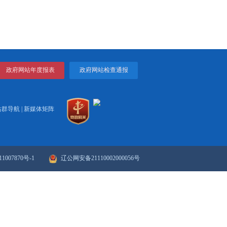
、稠油转化升级、绿电指标落地、协同降碳等业务展开深入
批复光伏、风电项目建设，最大光伏项目76.8兆瓦发电工程
热等前沿研究，为打造区域储能中心提供坚实技术储备。
打印
关闭