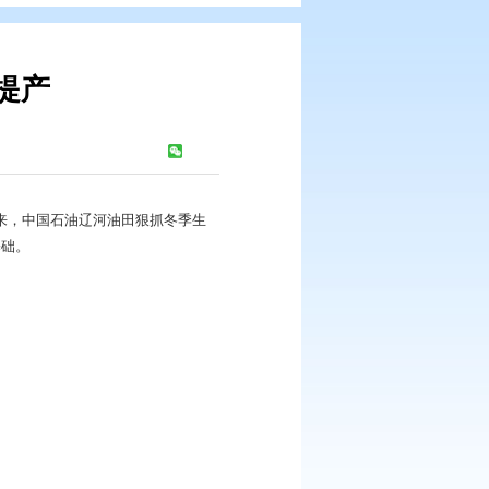
提速提质提效提产
报
浏览次数：
720
次
模新增34兆瓦……开年以来，中国石油辽河油田狠抓冬季生
年首季高位起步打下良好基础。