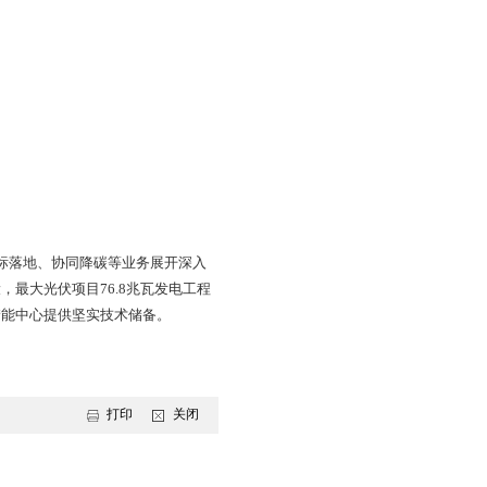
，推动双6储气库高效运行，雷61、双台子一期工程扩容上
长11.5%，有力保障了下游数千万群众温暖过冬。
排放更低的产品和服务。今年，辽河油田更加坚决落实新能
炼化企业新能源项目，全力争取“十四五”600万千瓦绿电并