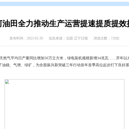
态
>
上级媒体看盘锦
辽河油田全力推动生产运营
发布时间：2023-02-20
信息来源：北国·辽宁日
7万吨以上，天然气平均日产量同比增加50万立方米，绿电装机规
织运营，实现了油稳、气增、绿扩，为全面振兴新突破三年行动首