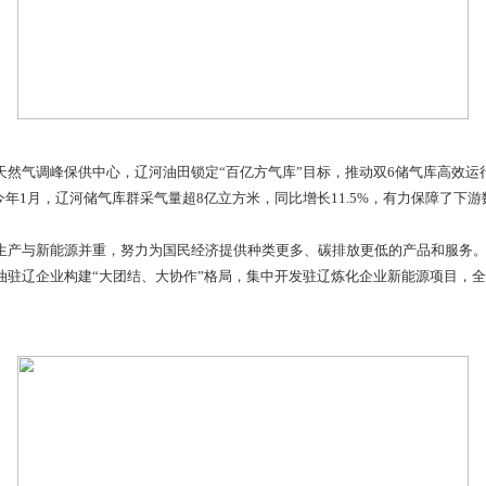
产周期压缩50%以上。外围矿权区宜庆地区非常规油气日产量突破