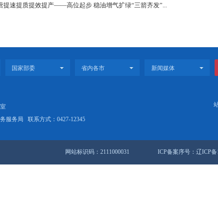
油田相继与长城钻探、辽河石化等驻辽企业就推进钻机用能替代
油全产业链一体化优势，放大减碳效应。目前，辽河油田正加快已
进度的45%，日发绿电能力增至18万千瓦时；启动电热熔盐储
企业打造家门口的“一站式办事大厅”