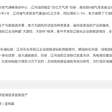
量发展任务，辽河油田作出“一季度高位起步、二季度快速上产、
“四个中心”为主线，深化“大运营”模式，全力推动生产运营提
长远，常规与非常规并重，在深化常规油气精细开发基础上，大
通过深化与物探、钻井、测井等工程服务企业协作，实施台长制、
产周期压缩50%以上。外围矿权区宜庆地区非常规油气日产量突破
区最大的天然气调峰保供中心，辽河油田锁定“百亿方气库”目标
.8亿立方米。今年1月，辽河储气库群采气量超8亿立方米，同比增
突出油气生产与新能源并重，努力为国民经济提供种类更多、碳
，与中国石油驻辽企业构建“大团结、大协作”格局，集中开发驻辽
油田相继与长城钻探、辽河石化等驻辽企业就推进钻机用能替代
油全产业链一体化优势，放大减碳效应。目前，辽河油田正加快已