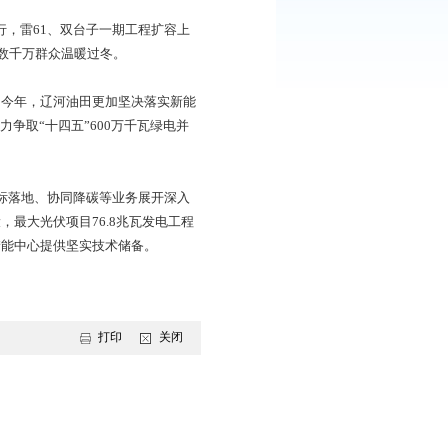
三季度稳定提升、四季度平稳收官”的总体部署，以打造储量、
速提质提效提产，坚决完成油气产量任务。
力推进非常规油气上产，努力突破冬季油气生产低谷期瓶
项目制等管理新办法，实现探、钻、压、注、采、输、销一体
400吨，是去年同期4倍多。
，推动双6储气库高效运行，雷61、双台子一期工程扩容上
长11.5%，有力保障了下游数千万群众温暖过冬。
排放更低的产品和服务。今年，辽河油田更加坚决落实新能
炼化企业新能源项目，全力争取“十四五”600万千瓦绿电并
、稠油转化升级、绿电指标落地、协同降碳等业务展开深入
批复光伏、风电项目建设，最大光伏项目76.8兆瓦发电工程