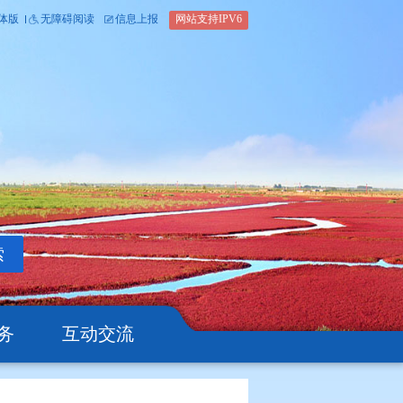
内部办公平台
简体版
繁体版
无障碍阅读
信息上报
网站支
搜索
公开
办事服务
互动交流