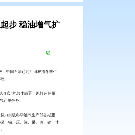
提产——高位起步 稳油增气扩
”
浏览次数：
376
次
模新增34兆瓦……开年以来，中国石油辽河油田狠抓冬季生
年首季高位起步打下良好基础。