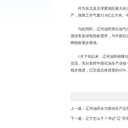
着眼2023年高质
产量、销量、重点工程
辽河油田统筹近期与
颈，做大油气增量。
化管理，非常规油气建
作为东北及京津冀地
产，保障工作气量35
与此同时，辽河油田
源业务及绿电指标需求
网指标逐步落地。
1月下旬以来，辽河
交流，充分发挥中国石