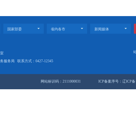
进度的45%，日发绿电能力增至18万千瓦时；启动电热熔盐储
力推动生产运营提速提质提效提产
书记“辽”开局｜盘锦篇