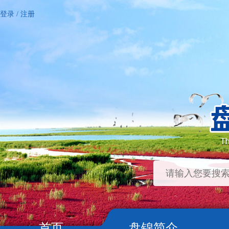
登录
/
注册
首页
盘锦简介