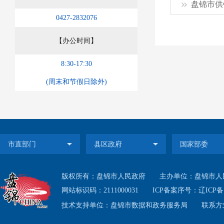
盘锦市供
0427-2832076
副产品
【办公时间】
(
三
)
8:30-17:30
反映农
(周末和节假日除外)
合法权
（
业指导
版权所有：盘锦市人民政府
主办单位：盘锦市人
网站标识码：2111000031
ICP备案序号：
辽ICP备1
（
技术支持单位：盘锦市数据和政务服务局
联系方式
层社改