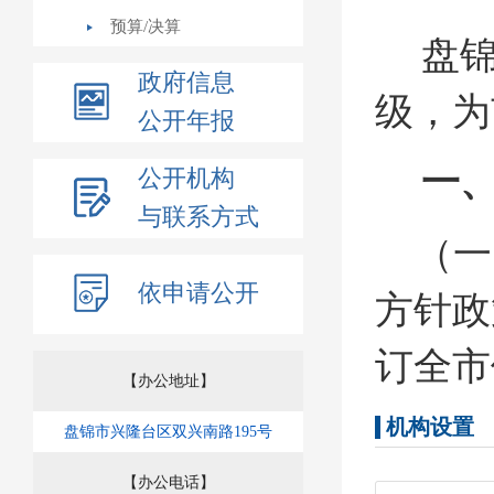
预算/决算
盘
政府信息
级，为
公开年报
一
公开机构
与联系方式
（一
依申请公开
方针政
订全市
【办公地址】
销合作
机构设置
盘锦市兴隆台区双兴南路195号
（
【办公电话】