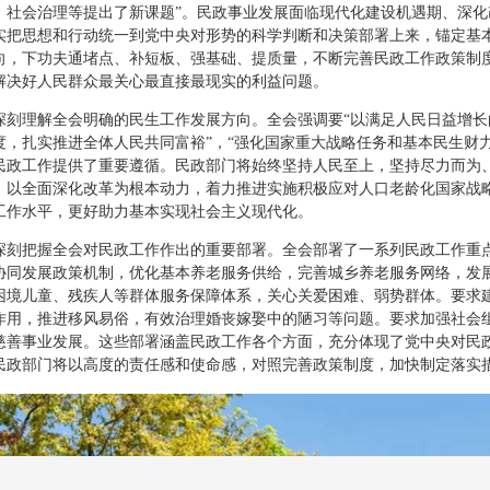
、社会治理等提出了新课题”。民政事业发展面临现代化建设机遇期、深
实把思想和行动统一到党中央对形势的科学判断和决策部署上来，锚定基
向，下功夫通堵点、补短板、强基础、提质量，不断完善民政工作政策制
解决好人民群众最关心最直接最现实的利益问题。
理解全会明确的民生工作发展方向。全会强调要“以满足人民日益增长的
度，扎实推进全体人民共同富裕”，“强化国家重大战略任务和基本民生财力
民政工作提供了重要遵循。民政部门将始终坚持人民至上，坚持尽力而为
，以全面深化改革为根本动力，着力推进实施积极应对人口老龄化国家战
工作水平，更好助力基本实现社会主义现代化。
把握全会对民政工作作出的重要部署。全会部署了一系列民政工作重点
协同发展政策机制，优化基本养老服务供给，完善城乡养老服务网络，发
困境儿童、残疾人等群体服务保障体系，关心关爱困难、弱势群体。要求
作用，推进移风易俗，有效治理婚丧嫁娶中的陋习等问题。要求加强社会
慈善事业发展。这些部署涵盖民政工作各个方面，充分体现了党中央对民
民政部门将以高度的责任感和使命感，对照完善政策制度，加快制定落实