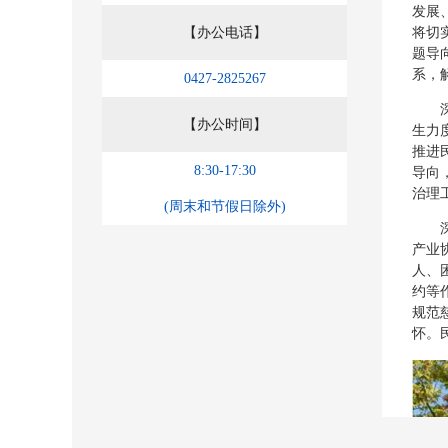
发展
【办公电话】
将切
题导
系，
0427-2825267
深刻
【办公时间】
生力
推进
8:30-17:30
导向
治理
(周末和节假日除外)
深刻
产业
人、
约等
规范
怀。