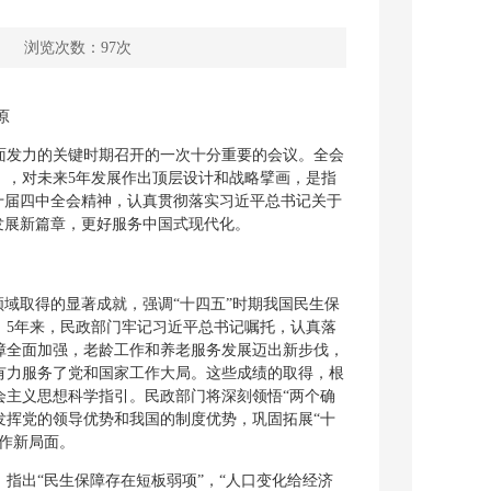
浏览次数：
97
次
原
发力的关键时期召开的一次十分重要的会议。全会
》，对未来5年发展作出顶层设计和战略擘画，是指
十届四中全会精神，认真贯彻落实习近平总书记关于
发展新篇章，更好服务中国式现代化。
域取得的显著成就，强调“十四五”时期我国民生保
。5年来，民政部门牢记习近平总书记嘱托，认真落
障全面加强，老龄工作和养老服务发展迈出新步伐，
有力服务了党和国家工作大局。这些成绩的取得，根
会主义思想科学指引。民政部门将深刻领悟“两个确
分发挥党的领导优势和我国的制度优势，巩固拓展“十
作新局面。
出“民生保障存在短板弱项”，“人口变化给经济