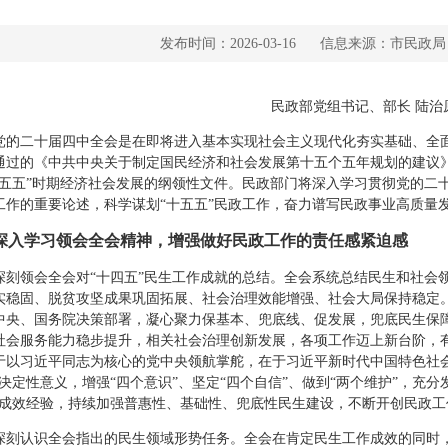
发布时间：2026-03-16
信息来源：市民政局
民政部党组书记、部长 陆治
二十届四中全会是在即将进入基本实现社会主义现代化夯实基础、全面
通过的《中共中央关于制定国民经济和社会发展第十五个五年规划的建议
十五五”时期经济社会发展的纲领性文件。民政部门将深入学习贯彻党的二
工作的重要论述，科学谋划“十五五”民政工作，奋力谱写民政事业高质量
深入学习领会全会精神，增强做好民政工作的责任感紧迫感
领会全会对“十四五”民生工作成就的总结。全会系统总结民生和社会领
实稳固、脱贫攻坚成果巩固拓展、社会治理效能增强、社会大局保持稳定
中央、国务院决策部署，凝心聚力保基本、兜底线、促发展，兜底民生保
社会服务能力稳步提升，相关社会治理创新发展，各项工作迈上新台阶，
于以习近平同志为核心的党中央领航掌舵，在于习近平新时代中国特色社
的决定性意义，增强“四个意识”、坚定“四个自信”、做到“两个维护”，充
”成效经验，持续加强普惠性、基础性、兜底性民生建设，不断开创民政工
认识全会指出的民生领域形势任务。全会在肯定民生工作成效的同时，指