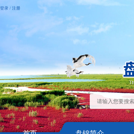
登录
/
注册
首页
盘锦简介