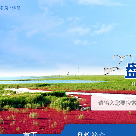
登录
/
注册
首页
盘锦简介