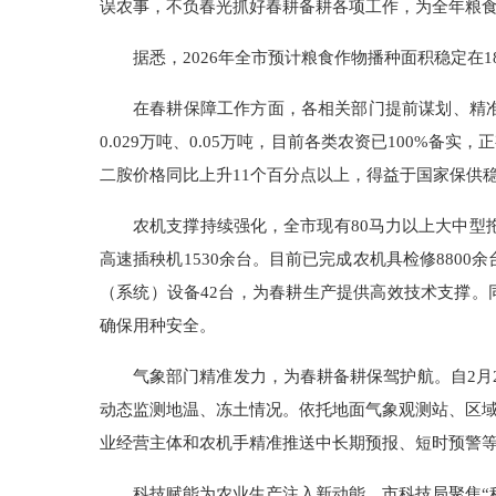
误农事，不负春光抓好春耕备耕各项工作，为全年粮
据悉，2026年全市预计粮食作物播种面积稳定在
在春耕保障工作方面，各相关部门提前谋划、精准
0.029万吨、0.05万吨，目前各类农资已100
二胺价格同比上升11个百分点以上，得益于国家保供
农机支撑持续强化，全市现有80马力以上大中型拖
高速插秧机1530余台。目前已完成农机具检修8800
（系统）设备42台，为春耕生产提供高效技术支撑
确保用种安全。
气象部门精准发力，为春耕备耕保驾护航。自2月
动态监测地温、冻土情况。依托地面气象观测站、区
业经营主体和农机手精准推送中长期预报、短时预警
科技赋能为农业生产注入新动能。市科技局聚焦“