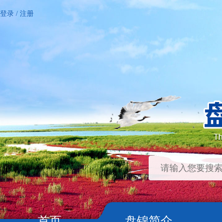
登录
/
注册
首页
盘锦简介