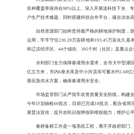
良种覆盖率保持在98%以上。深入开展送科技下乡、
户生产技术难题。同时搭建科技合作平台，撮合涉农
自然资源部门始终坚持最严格的耕地保护制度，
运用，牢牢守住230.28万亩耕地和193.45万
和辽滨经开区、44个镇街、395个村（社区）及重点
水利部门全力保障春灌用水需求，全市大中型灌区有效灌
亿立方米，市内6座水库及中小河流等可蓄水约1.68
善应急供水方案，确保春灌用水安全。
市场监管部门从严筑牢农资质量安全防线，构建
今年计划抽检60批次，目前已完成18批次，配合省局
展普法宣传，提升农民识假辨假和维权能力，维护公
春耕备耕工作是一项系统工程，离不开政府部门