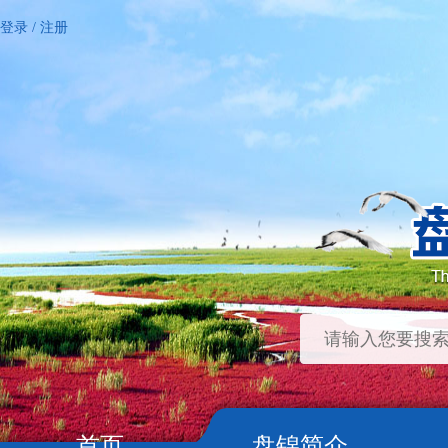
登录
/
注册
首页
盘锦简介