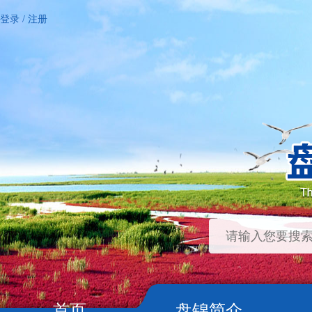
登录
/
注册
首页
盘锦简介