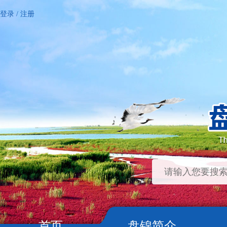
登录
/
注册
首页
盘锦简介