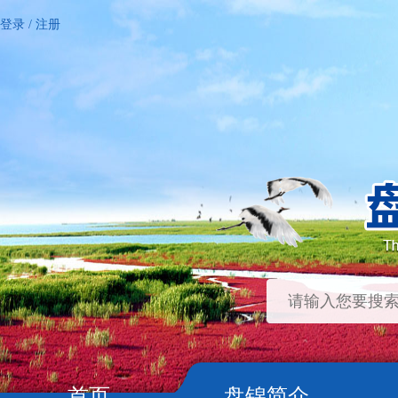
登录
/
注册
首页
盘锦简介