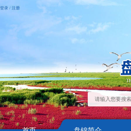
登录
/
注册
首页
盘锦简介