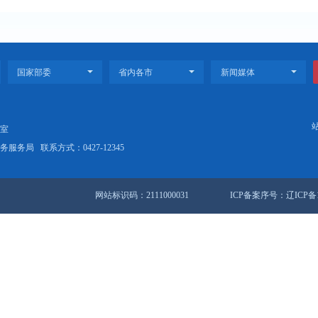
一步优化支付服务提升支付便利性实施方案》政策解读
品安全工作评议考核实施办法》政策解读
站地图
锦市人民政府办公室
盘锦市数据和政务服务局
联系方式：0427-12345