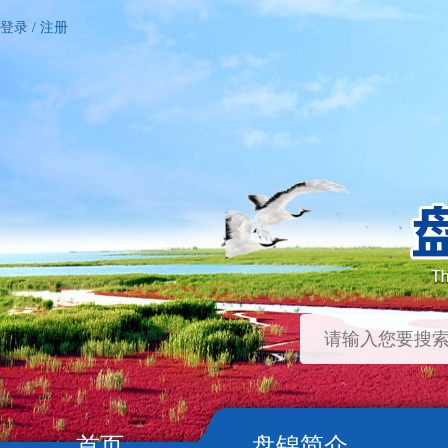
登录
/
注册
首页
盘锦简介