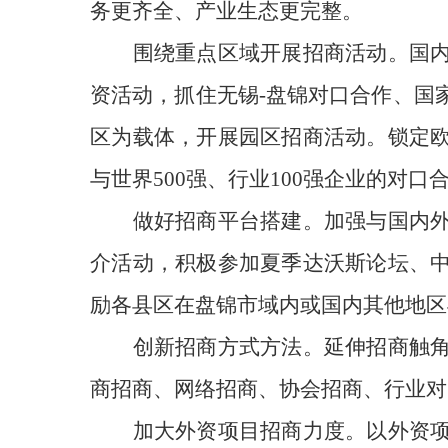
务更齐全、产业生态更完整。
围绕重点区域开展招商活动
。
国
资活动，
抓住
无锡-
盘锦对口合作、国
区为载体，开展园区招商活动。
锁定
与世界500强、行业100强企业的对
做好招商平台搭建
。
加强与国内
介活动，积极参加夏季达沃斯论坛、
励各县区在盘锦市域内或国内其他地区
创新招商方式方法
。
延伸招商触
商招商、网络招商、协会招商、行业对
加大外资项目招商力度
。
以外资