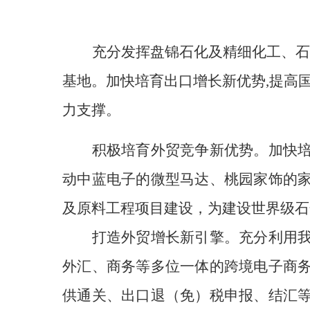
充分发挥
盘锦石化及精细化工、
石
基地
。加快培育出口增长新优势,
提高
力支撑。
积极培育外贸竞争新优势
。
加快
动中蓝电子的微型马达、桃园家饰的
及原料工程项目建设，
为
建设
世界级石
打造外贸增长新引擎
。
充分利用
外汇、商务等多位一体的跨境电子商
供通关、出口退（免）税申报、结汇