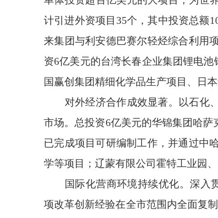
单体投资超百亿美元的大项目，为世界
计引进外资项目35个，其中投资总额10
来集团与利安德巴赛尔轻烃综合利用
资6亿美元的台湾长春企业集团锂电池
国赢创集团精细化学品生产项目、日本
对外经济合作
成效显著
。
以石化
市场
。
总投资6亿美元的华锦集团哈萨
已
完成项目
可研
编制
工作，
并通过中
学等项目；辽蒙有限公司霍特工业园、
国际化营商环境持续优化
。
深入
项改革创新经验在全市范围内全面复制