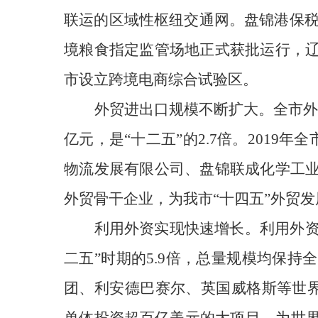
联运的区域性枢纽交通网
。
盘锦港保
境粮食指定监管场地正式获批运行
，
市设立跨境电商综合试验区
。
外贸
进
出口规模不断扩大
。
全市外
亿元，是“十二五”的2.7倍
。
2019年
物流发展有限公司、盘锦联成化学工
外贸骨干企业，
为
我市“十四五”外贸
利用外资实现
快速增长
。
利用外资
二五”时期的
5
.
9
倍，总量规模均保持全
团
、利安德巴赛尔、英国威格斯等世界