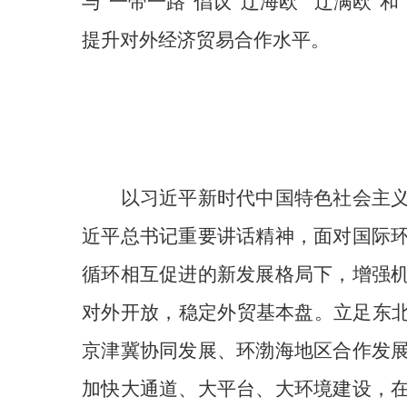
与“一带一路”倡议“辽海欧”“辽满欧
提升对外经济贸易合作水平。
以习近平新时代中国特色社会主
近平总书记重要讲话精神，
面对
国际
循环相互促进的新发展格局
下
，增强
对外开放，
稳定外贸基本盘
。立足东
京津冀协同发展、环渤海地区合作发
加快
大通道、大平台、大环境建设，