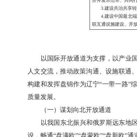
济开发示范带、共同
3.建设共治共享
4.建设中国最北
联互通设施建设、开
以国际开放通道为支撑，以产业国
人文交流，推动政策沟通、设施联通
构建和发挥盘锦作为辽宁“一带一路”
质量发展。
（一）
谋划向北开放通道
以我国东北振兴和俄罗斯远东地
设，
畅通
“
盘满欧
”“
盘蒙欧
”“
盘新欧
”
通