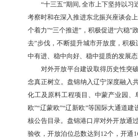
“十三五”期间, 全市上下坚持
考察时和在深入推进东北振兴座谈会上
个着力”“三个推进”，积极促进“六稳
去”步伐，不断提升城市开放度，积极
中有进、稳中向好、稳中提质的发展态
对外开放平台建设取得
历史性
突
念真正树立
。
盘锦纳入辽宁深度融入共
化工及原料工程项目
、中蒙产业园、
欧”“辽蒙欧”“辽新欧”等国际大通道
核公告目录。盘锦港口岸
对外开放
通
验收，开放泊位总数达到12个，开通