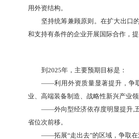
用外资结构。
坚持统筹兼顾原则
。
在扩大
出
口
和支持
有条件的企业
开展国际合作
，提
到202
5
年，主要预期目标是：
——利用外资质量显著提升，
争
业、
高端装备制造、战略性新兴产业领
——外向型经济依存度明显提升,
省位次前移。
——拓展“走出去”的区域，争取