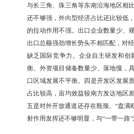
与长三角、珠三角等
东南沿海地区
相
还不
够强，外向型经济占比还比较低
的拉动作用不强。出口企业
数量少、
出口总额强劲增长势头不相匹配，对
缺乏国际竞争力。企业
自主
研发和创
衡。
外资项目储备数量少、落地慢，
口区域发展不平衡。
四是开发区发展
占比较高，亩均效益较南方发达地区
五是
对外开放通道
还存在
瓶颈。“
盘满
射作用发挥还不够明显，
与“一带一路