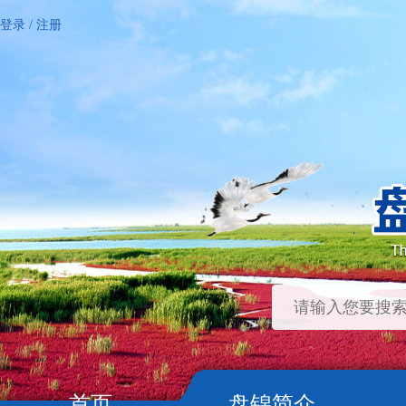
登录
/
注册
首页
盘锦简介