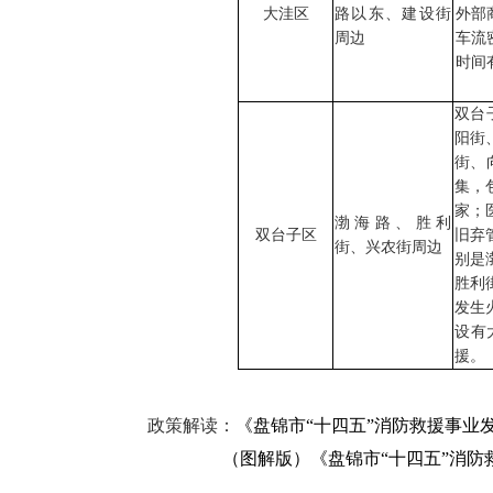
大洼区
路以东、建设街
外部
周边
车流
时间
双台
阳街
街、
集，
家；
渤海路、胜利
双台子区
旧弃
街、兴农街周边
别是
胜利
发生
设有
援。
政策解读：
《盘锦市“十四五”消防救援事业
（图解版）《盘锦市“十四五”消