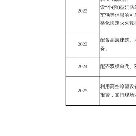
设“小(微)型消
2022
车辆等信息的可
格化快速灭火救
配备高层建筑、
2023
备。
2024
配齐双模单兵、
利用高空
瞭
望设
2025
报警，支持现场