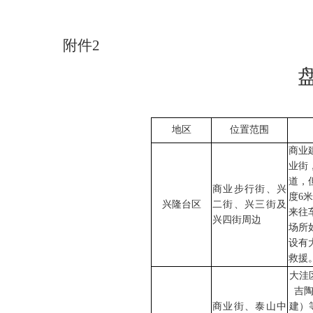
附件
2
地区
位置范围
商业
业街
道，
商业步行街、兴
度6
兴隆台区
二街、兴三街及
来往
兴四街周边
场所
设有
救援
大洼
吉
商业街、泰山中
建）