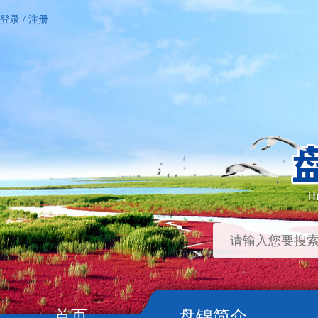
登录
/
注册
首页
盘锦简介