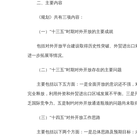
二、主要内容
《规划》共有三项内容：
（一）“十三五”时期对外开放的主要成就
包括对外开放平台建设取得历史性突破、外贸进出口
进一步拓展等情况。
（二）“十三五”时期对外开放存在的主要问题
主要包括以下五方面：一是全面开放的意识还不强，
完全释放，利用外资和外贸进出口区域发展不平衡。三是
乏国际竞争力。五是制约对外开放通道瓶颈的问题尚未取得
（三）“十四五”对外开放工作思路
主要包括以下两个方面：一是总体思路及预期目标：未