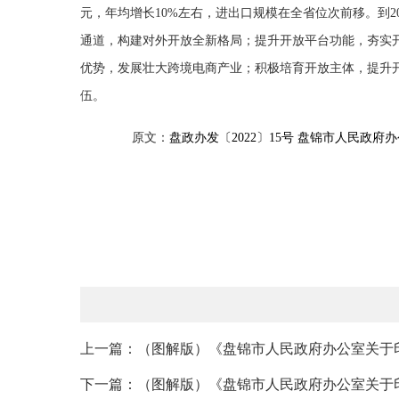
元，年均增长10%左右，进出口规模在全省位次前移。到
通道，构建对外开放全新格局；提升开放平台功能，夯实
优势，发展壮大跨境电商产业；积极培育开放主体，提升
伍。
原文：
盘政办发〔2022〕15号 盘锦市人民政
上一篇：（图解版）《盘锦市人民政府办公室关于印
下一篇：（图解版）《盘锦市人民政府办公室关于印发