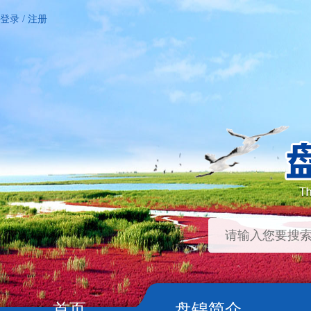
登录
/
注册
首页
盘锦简介