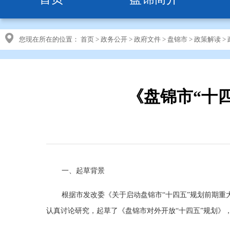
您现在所在的位置：
首页
>
政务公开
>
政府文件
>
盘锦市
>
政策解读
>
《盘锦市“十
一、起草背景
根据市发改委《关于启动盘锦市“十四五”规划前期重
认真讨论研究，起草了《盘锦市对外开放“十四五”规划