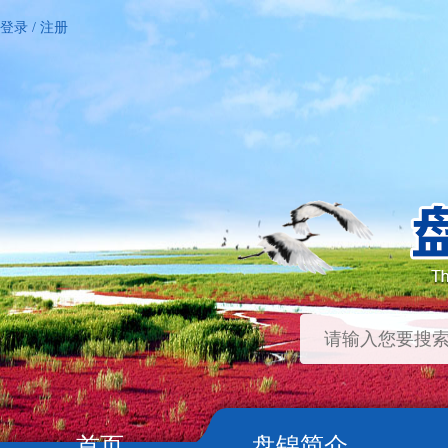
登录
/
注册
首页
盘锦简介