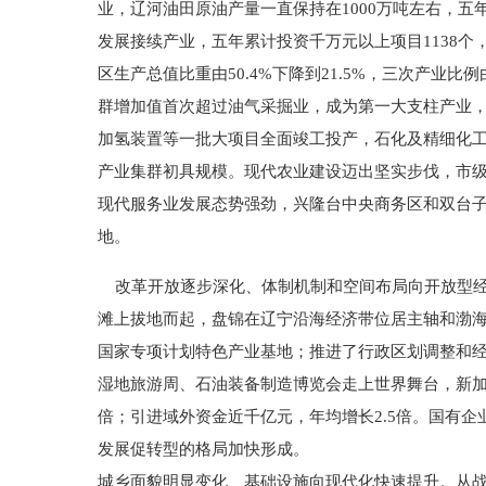
业，辽河油田原油产量一直保持在1000万吨左右，五
发展接续产业，五年累计投资千万元以上项目1138个，
区生产总值比重由50.4%下降到21.5%，三次产业比例由20
群增加值首次超过油气采掘业，成为第一大支柱产业
加氢装置等一批大项目全面竣工投产，石化及精细化工
产业集群初具规模。现代农业建设迈出坚实步伐，市级以
现代服务业发展态势强劲，兴隆台中央商务区和双台
地。
改革开放逐步深化、体制机制和空间布局向开放型经济
滩上拔地而起，盘锦在辽宁沿海经济带位居主轴和渤
国家专项计划特色产业基地；推进了行政区划调整和经
湿地旅游周、石油装备制造博览会走上世界舞台，新加坡
倍；引进域外资金近千亿元，年均增长2.5倍。国有
发展促转型的格局加快形成。
城乡面貌明显变化、基础设施向现代化快速提升。从