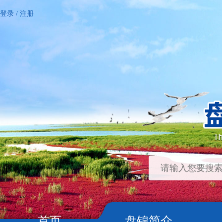
登录
/
注册
首页
盘锦简介