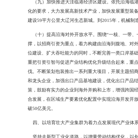
（九）加快推进大洼临港经济区建设。依托沿海临港
化的要求，大力发展高新技术产业，加快发展重型装
建设59平方公里大辽河生态新城。到2015年，机械制
（十）提高沿海对外开放水平。围绕“一核、一带、
撑，以招商引资为重点，着力构建由沿海到腹地、对
位建设、扩大吞吐能力的同时，不断完善一类口岸基
重把引资引智与促进产业结构优化升级结合起来，重
伐。不断策划包装推出一系列重大项目，开展主题招商
和龙头企业，加强出口产品基地建设，优化出口产品结
策，鼓励有实力的企业到海外并购和上市，增强跨国
合发展，在区域生产要素优化配置中实现沿海开发开放的
破50亿美元。
四、以培育壮大产业集群为着力点发展现代产业体
坚持走新型工业化道路，以增量带动结构优化，以创