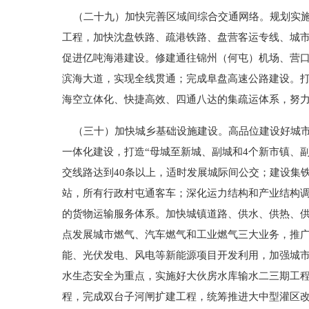
（二十九）加快完善区域间综合交通网络。规划实施盘
工程，加快沈盘铁路、疏港铁路、盘营客运专线、城市
促进亿吨海港建设。修建通往锦州（何屯）机场、营口
滨海大道，实现全线贯通；完成阜盘高速公路建设。
海空立体化、快捷高效、四通八达的集疏运体系，努
（三十）加快城乡基础设施建设。高品位建设好城市
一体化建设，打造“母城至新城、副城和4个新市镇、
交线路达到40条以上，适时发展城际间公交；建设集
站，所有行政村屯通客车；深化运力结构和产业结构
的货物运输服务体系。加快城镇道路、供水、供热、
点发展城市燃气、汽车燃气和工业燃气三大业务，推广
能、光伏发电、风电等新能源项目开发利用，加强城
水生态安全为重点，实施好大伙房水库输水二三期工
程，完成双台子河闸扩建工程，统筹推进大中型灌区