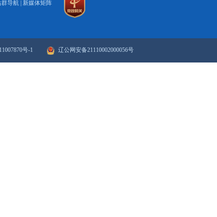
2009-05-12
2
23
24
25
26
27
28
29
30
下一页
>>
末页
政府网站年度报表
政府网站检
站群导航
|
新媒体矩阵