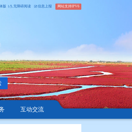
内部办公平台
简体版
繁体版
无障碍阅读
信息上报
网站支
搜索
公开
办事服务
互动交流