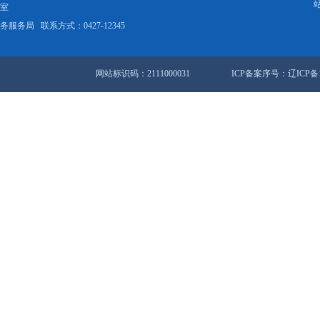
（此文件已失效）盘政发〔2009〕3号 盘锦市人民政府关于印
发《盘锦市新农村现代流通服务网络工程建设规划（2009—
2013年）》的通
529条 24/36页
首页
<<
上一页
21
2
站地图
锦市人民政府办公室
盘锦市数据和政务服务局
联系方式：0427-12345