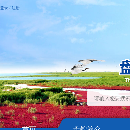
登录
/
注册
首页
盘锦简介