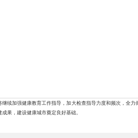
教育宣传栏，确保健康教育宣传栏内容科学、适用、规
电子屏播放健康教育知识，做好控烟宣传工作；四是主
是医院要按照健康促进医院标准做好控烟健康教育工作
康教育宣传栏；六是要加大城中村、城乡结合部健康教
烟区域无吸烟现象，有劝阻吸烟措施，公共场所和公共