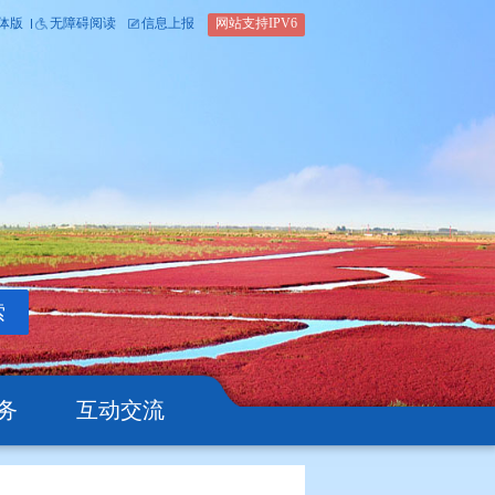
内部办公平台
简体版
繁体版
无障碍阅读
信息上报
网站支
搜索
公开
办事服务
互动交流