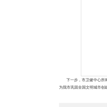
小区要设置健康
育宣传栏或利用
制作宣传栏；五
员，合理设置健
烟工作力度，禁
烟草广告。