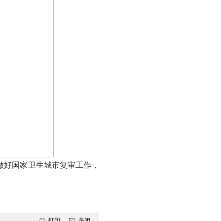
范；三是大型公共场所和窗口单位都要设置健康教
街主路要利用现有滚动电子屏加入健康教育内容或
，禁烟标识醒目正确，合理配备控烟监督员、巡查
育工作，设置健康教育宣传栏；七是要加大城区禁
交通工具有醒目正确的禁烟标识，城区无任何形式