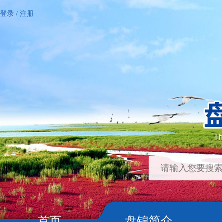
登录
/
注册
首页
盘锦简介