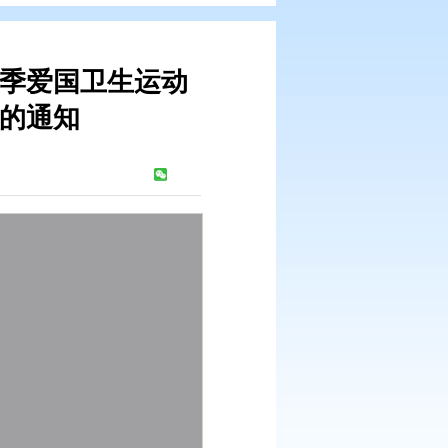
关于开展冬春季爱国卫生运动
知>的通知》的通知
：
329
次