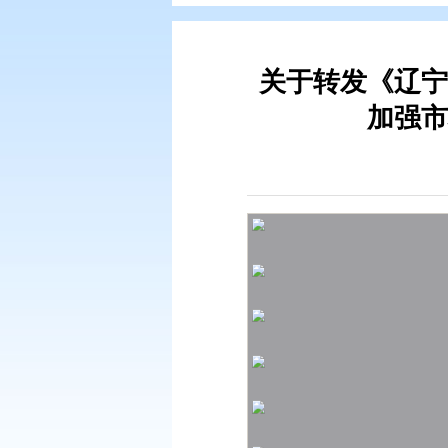
您现在所在的位置：
首页
>
专题专
关于转发