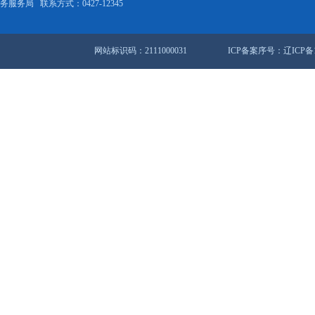
宁省关于转发<全国爱卫办关于开展冬春季爱国卫生运动加强市场环
锦市“无废城市”建设试点实施方案》的请示
站地图
锦市人民政府办公室
盘锦市数据和政务服务局
联系方式：0427-12345
网站标识码：2111000031