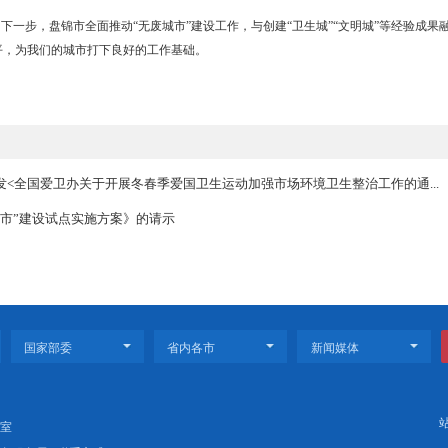
物为“金色”资源；三是推动危险废物全面安全管控，有效控制“红色”
程、全产业、全社会的精细化绿色管理方式，构建以石油开采和石油化工为
加大“无废城市”试点建设工作的力度，“无废城市”建设工作有所突破：
产业的生态化转型，石化及精细化工产业绿色高质量发展模式；港口物
废矿区”建设模式。农业农村废弃物资源化利用取得新进展，城乡一体化
重而道远。下一步，盘锦市全面推动“无废城市”建设工作，与创建“卫
发展层次和水平，为我们的城市打下良好的工作基础。