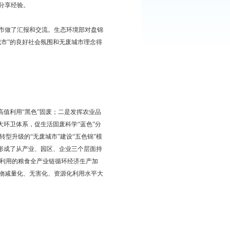
成效。试点城市要以踏石有印、抓铁有痕的工作态度，狠抓试点实
、路线图。试点城市是固体废物领域生态文明体制改革的“探路
在“无废城市”建设中发挥的作用。“无废城市”技术示范推广专栏
市”建设试点工作建言献策、分享经验。
导、各领域专家和各试点城市做了汇报和交流。生态环境部对盘锦
育工作，营造了建设“无废城市”的良好社会氛围和无废城市理念得
济为产业转型新引擎，高效高值利用“黑色”固废；二是发挥农业品