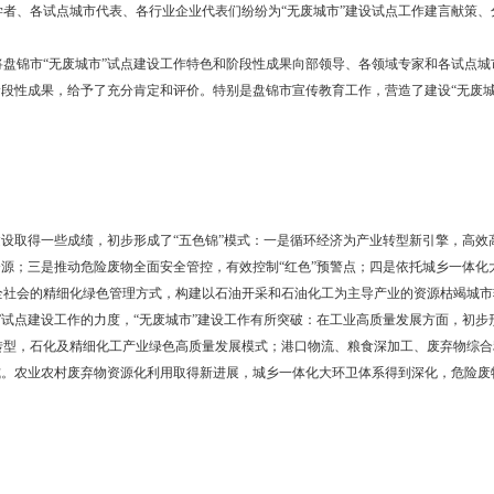
推进试点工作要以党的十九届四中全会精神为指导，把工作做实、做出
实施方案落实机制，建立责任清单、任务清单和项目清单，明确时间表
持边试点、边总结的工作模式，将成果凝练贯穿于试点过程中。
发展中心负责人介绍了“国家生态环境科技成果转化综合服务平台”及其
。各领域专家学者、各试点城市代表、各行业企业代表们纷纷为“无废城
书长刘毅将盘锦市“无废城市”试点建设工作特色和阶段性成果向部领
点工作所取得的阶段性成果，给予了充分肯定和评价。特别是盘锦市宣传教
。
无废城市”建设取得一些成绩，初步形成了“五色锦”模式：一是循环经