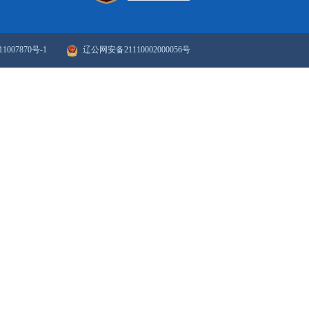
境卫生整治工作的通...
政府网站年度报表
政府网站检
站群导航
|
新媒体矩阵
ICP备案序号：辽ICP备11007870号-1
辽公网安备21110002