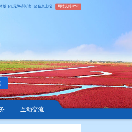
内部办公平台
简体版
繁体版
无障碍阅读
信息上报
网站支
搜索
公开
办事服务
互动交流