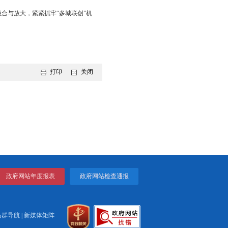
预警点；四是依托城乡一体化大环卫体系，促生活固废科学“蓝色”分
主导产业的资源枯竭城市转型升级的“无废城市”建设“五色锦”模
在工业高质量发展方面，初步形成了从产业、园区、企业三个层面持
流、粮食深加工、废弃物综合利用的粮食全产业链循环经济生产加
大环卫体系得到深化，危险废物减量化、无害化、资源化利用水平大
生城”“文明城”等经验成果融合与放大，紧紧抓牢“多城联创”机
打印
关闭