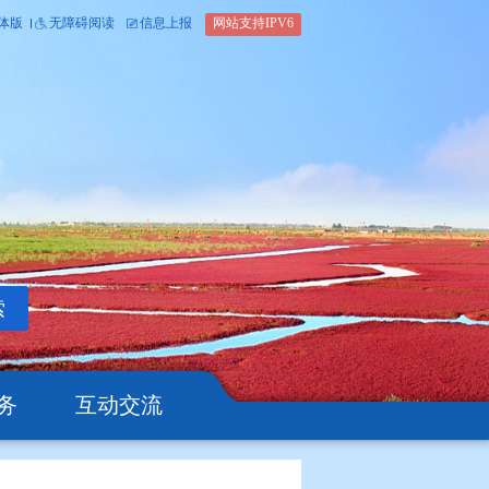
内部办公平台
简体版
繁体版
无障碍阅读
信息上报
网站支
搜索
公开
办事服务
互动交流