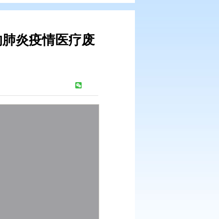
状病毒感染的肺炎疫情医疗废
》的通知
：
339
次