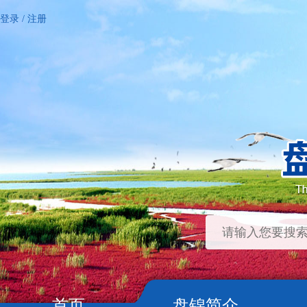
登录
/
注册
首页
盘锦简介