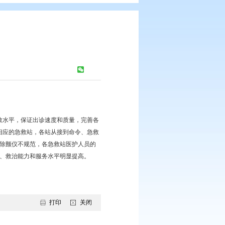
急救系统演练
：
319
次
达到锻炼急救队伍，提高急救水平，保证出诊速度和质量，完善各
心根据就急就近的原则，派出相应的急救站，各站从接到命令、急救
况看，除了个别急救人员使用除颤仪不规范，各急救站医护人员的