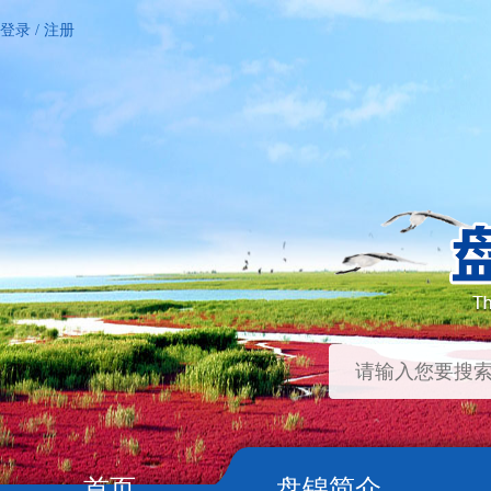
登录
/
注册
首页
盘锦简介