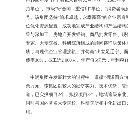
得1998年度“辽宁省私营百强民营企业”，2003
范单位”、市级“守合同、重信用”单位、“消费者满意
号。该集团坚持“追求卓越，永攀新高”的企业宗
位优化资源配置，成功地完成产业结构和产品结构
采与深加工、房地产开发经销、商品批发零售、现
专家、大专院校、科研院所组成的顾问咨询决策体
轨，与现代企业管理接轨。并勾画“出立足辽宁、面向
债率36%，员工近2 000人。年产值5亿元，年利税
中润集团在发展壮大的过程中，遵循“润泽四方”的
余万元。该集团以较大的经济实力、技术优势、管
道，已实投项目2个，拟投项目3个，地域遍级东
同时与国内著名大专院校、科研院所和中化进出口
础。