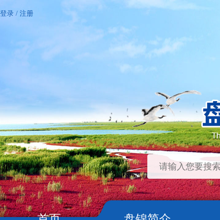
登录
/
注册
首页
盘锦简介