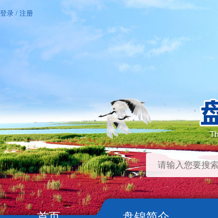
登录
/
注册
首页
盘锦简介