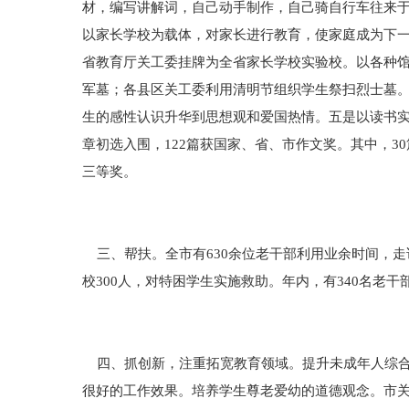
材，编写讲解词，自己动手制作，自己骑自行车往来于
以家长学校为载体，对家长进行教育，使家庭成为下一代
省教育厅关工委挂牌为全省家长学校实验校。以各种
军墓；各县区关工委利用清明节组织学生祭扫烈士墓。
生的感性认识升华到思想观和爱国热情。五是以读书实
章初选入围，122篇获国家、省、市作文奖。其中，3
三等奖。
三、帮扶。全市有630余位老干部利用业余时间，走访
校300人，对特困学生实施救助。年内，有340名老干部
四、抓创新，注重拓宽教育领域。提升未成年人综合
很好的工作效果。培养学生尊老爱幼的道德观念。市关