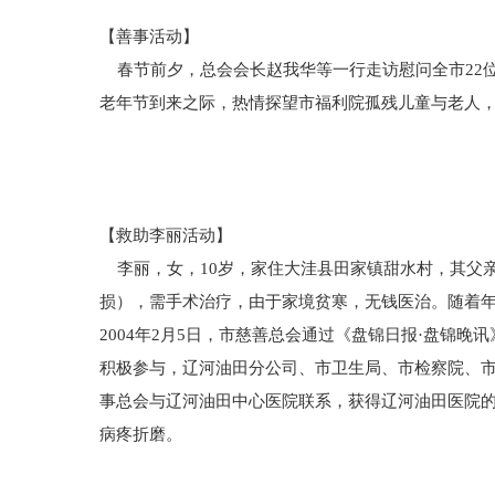
【善事活动】
春节前夕，总会会长赵我华等一行走访慰问全市22位
老年节到来之际，热情探望市福利院孤残儿童与老人，
【救助李丽活动】
李丽，女，10岁，家住大洼县田家镇甜水村，其父
损），需手术治疗，由于家境贫寒，无钱医治。随着
2004年2月5日，市慈善总会通过《盘锦日报·盘锦
积极参与，辽河油田分公司、市卫生局、市检察院、市
事总会与辽河油田中心医院联系，获得辽河油田医院的
病疼折磨。