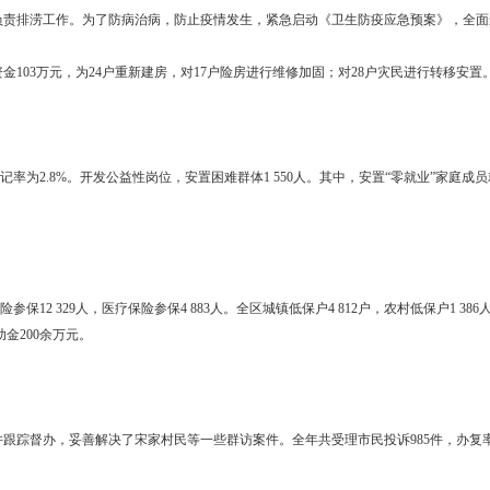
企业亚洁管业入驻园区。
渤海路、东风街、长征街等10条主街主路建设改造工程任务。摊铺黑色
巷路续建工程，维修道路面积1.82万平方米；完成了向阳街、延湖路等9
公顷，绿化覆盖率38%，人均公共绿地面积8.8平方米。湖滨路西段护
开发改造，完成了30万平方米的改造任务。对云祥小区、市粮库小区等1
实施了供热主支管网的预埋工程，铺设主支管网1.6万延长米。完善城
施了环卫体制改革，制定并出台了《双台子区市容卫生管理处罚暂行办
及校园周边、城乡结合部等重点部位开展环卫整治活动，城区环境面貌