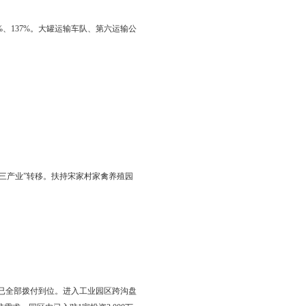
新增连锁店8户。
个百分点；规模以上工业实现工业总产值14.7亿元，完成年计划的
划的100.0%，比上年增长21.0%，占地区生产总值的比重28.3%。
79.3%；三鑫路用材料公司实现工业总产值1.7亿元，比上年增长
工业总产值1.4亿元，比上年增长31.3%；耸正滑油调配公司实现工业
万元；分别增长138%、33%、137%。大罐运输车队、第六运输公
被评为市著名商标。