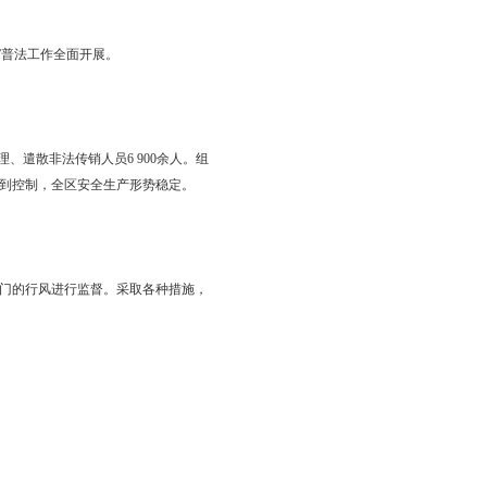
政府紧急启动《城区排涝应急预案》，区领导亲临一线指挥，各街
《卫生防疫应急预案》，全面进行了卫生防疫消杀工作。
；对28户灾民进行转移安置。
。其中，安置“零就业”家庭成员就业691人，政府出资为公益性岗
 812户，农村低保户1 386人，低保人口11 730人，发放最低生活