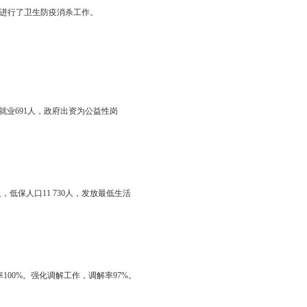
路面23万平方米，铺设人行道板砖14万平方米。完成了正大酒店
条街路亮化工程，安装路灯124盏。新建1万平方米的绿野休闲广场
坡工程竣工，坡面植种银杏树60余株。对湖滨四季城、锦湖花园、吉祥
3处实施了联片整合及新建并网工程，完成集中供热面积105万平
区排涝功能，对前进、曙光两座排水泵站进行了建设。
法》。利用下岗再就业的人力资源充实环卫力量，组建8家清扫公
和居民卫生环境有明显改观。全区形成道路畅通，卫生整洁的良好