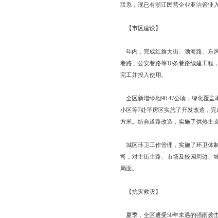
【项目建设】
全区固定资产投资完成8.
资2.6亿元，比上年增长
项目共计28项（不含房
增产值3亿元；顺地城商
前期推进项目2项。
【招商引资】
全年共引进企业115家
区已有11家企业实现出
发挥区派出的驻浙江招