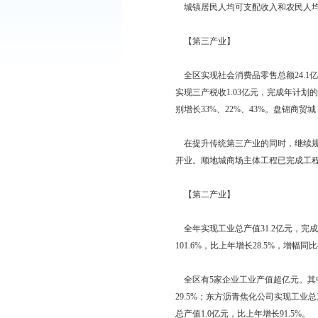
15.5%，对经济增长的
44%，拉动经济增长7个
100.0%，比上年增长6.
财政总收入完成17 946
城镇居民人均可支配收入和
【第三产业】
全区实现社会消费品零售总
实现三产税收1.03亿元
别增长33%、22%、
在提升传统第三产业的