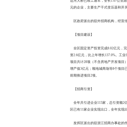
【第一产业】
全年实现农业总产值1.3
为推进城乡一体化建设
区建设，园区粗具规模
年内，常家村黑色路面
【工业园区建设】
塑料工业园区建设，筹集
运河大桥已竣工通车，全
元的企业，主要生产干
区政府派出的驻外招商