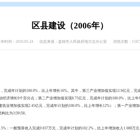
介
>
盘锦年鉴
>
盘锦年鉴（2006年）
区县建设（200
发布时间：2010-05-24
信息来源：盘锦市人民政府地方
实现22.3亿元，完成年计划的100.0%，比上年增长16%。其中，第三产